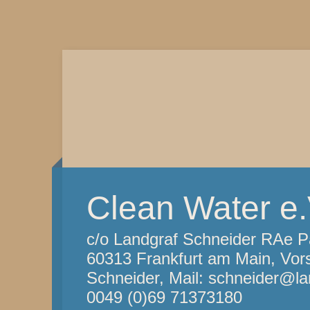
Clean Water e.
c/o Landgraf Schneider RAe Pa
60313 Frankfurt am Main, Vor
Schneider, Mail: schneider@l
0049 (0)69 71373180